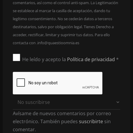
comentarios, así como el control anti-spam. La Legitimación
se establece al marcar la casilla de aceptación, dando tu
legítimo consentimiento. No se cederán datos a terceros
destinatarios, salvo por obligación legal. Tienes Derecho a
acceder, rectificar, limitar y suprimir tus datos. Para ello
contacta con
se.ainmooitseauq@ofni.
He leído y acepto la
Política de privacidad
*
Avísame de nuevos comentarios por correo
electrónico. También puedes
suscribirte
sin
comentar.