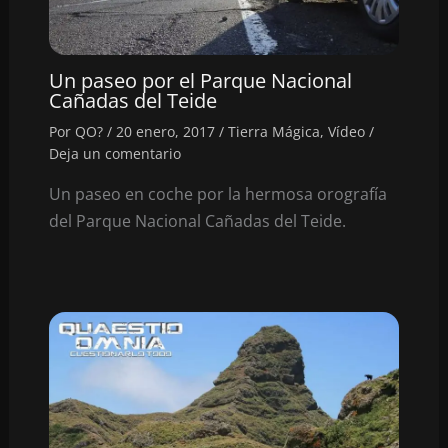
Un paseo por el Parque Nacional
Cañadas del Teide
Por
QO?
/
20 enero, 2017
/
Tierra Mágica
,
Vídeo
/
Deja un comentario
Un paseo en coche por la hermosa orografía
del Parque Nacional Cañadas del Teide.