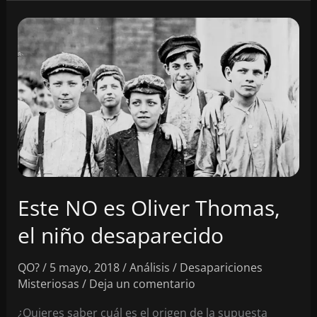
Fantasma
de
Wem
–
1ª
Parte
Este NO es Oliver Thomas,
el niño desaparecido
QO?
/
5 mayo, 2018
/
Análisis
/
Desapariciones
Misteriosas
/
Deja un comentario
¿Quieres saber cuál es el origen de la supuesta