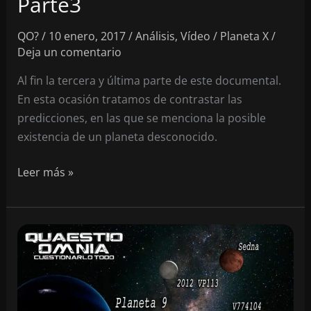
Parte3
QO?
/
10 enero, 2017
/
Análisis
,
Vídeo
/
Planeta X
/
Deja un comentario
Al fin la tercera y última parte de este documental.
En esta ocasión tratamos de contrastar las
predicciones, en las que se menciona la posible
existencia de un planeta desconocido.
Todo
Leer más »
sobre
el
Planeta
X
–
Parte3