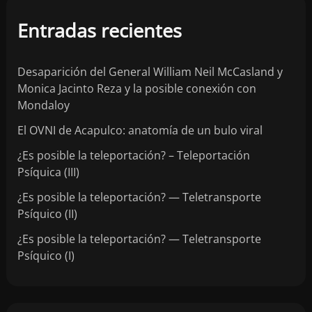
c
Entradas recientes
h
Desaparición del General William Neil McCasland y
i
Monica Jacinto Reza y la posible conexión con
Mondaloy
v
El OVNI de Acapulco: anatomía de un bulo viral
o
¿Es posible la teleportación? – Teleportación
Psíquica (III)
s
¿Es posible la teleportación? — Teletransporte
Psíquico (II)
¿Es posible la teleportación? — Teletransporte
Psíquico (I)