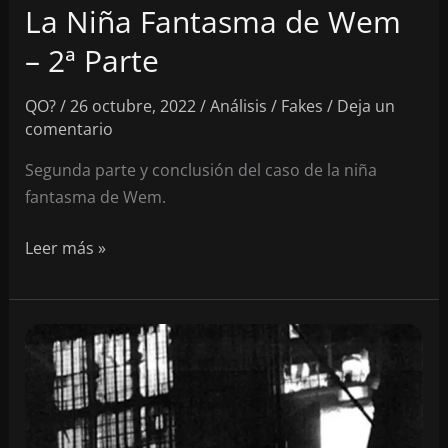
La Niña Fantasma de Wem
– 2ª Parte
QO?
/
26 octubre, 2022
/
Análisis
/
Fakes
/
Deja un
comentario
Segunda parte y conclusión del caso de la niña
fantasma de Wem.
La
Leer más »
Niña
Fantasma
de
Wem
–
2ª
Parte