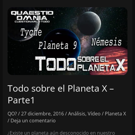
el
Planeta
X
–
Parte2
Todo sobre el Planeta X –
Parte1
QO?
/
27 diciembre, 2016
/
Análisis
,
Vídeo
/
Planeta X
/
Deja un comentario
¿Existe un planeta aún desconocido en nuestro