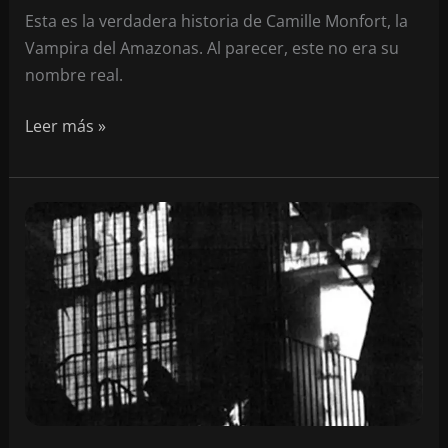
Esta es la verdadera historia de Camille Monfort, la
Vampira del Amazonas. Al parecer, este no era su
nombre real.
Camille
Leer más »
Monfort,
la
Vampiresa
del
Amazonas