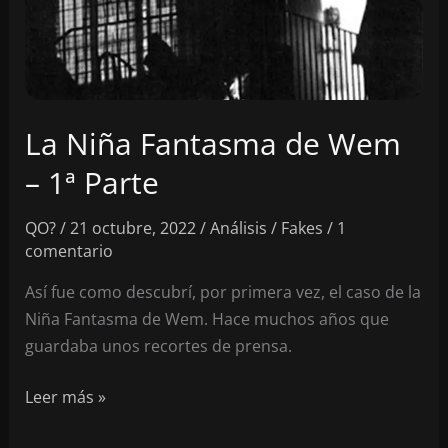
La Niña Fantasma de Wem
– 1ª Parte
QO?
/
21 octubre, 2022
/
Análisis
/
Fakes
/
1
comentario
Así fue como descubrí, por primera vez, el caso de la
Niña Fantasma de Wem. Hace muchos años que
guardaba unos recortes de prensa.
La
Leer más »
Niña