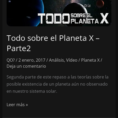
Todo sobre el Planeta X –
Parte2
QO?
/
2 enero, 2017
/
Análisis
,
Vídeo
/
Planeta X
/
Deja un comentario
Segunda parte de este repaso a las teorías sobre la
posible existencia de un planeta aún no observado
en nuestro sistema solar.
Todo
Leer más »
sobre