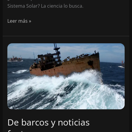
Sistema Solar? La ciencia lo busca.
Todo
Leer más »
sobre
el
Planeta
X
–
Parte1
De barcos y noticias