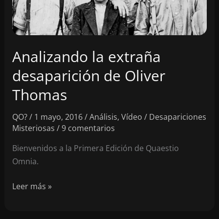
Analizando la extraña
desaparición de Oliver
Thomas
QO?
/
1 mayo, 2016
/
Análisis
,
Vídeo
/
Desapariciones
Misteriosas
/
9 comentarios
Bienvenidos a la Primera Edición de Quaestio
Omnia.
Analizando
Leer más »
la
extraña