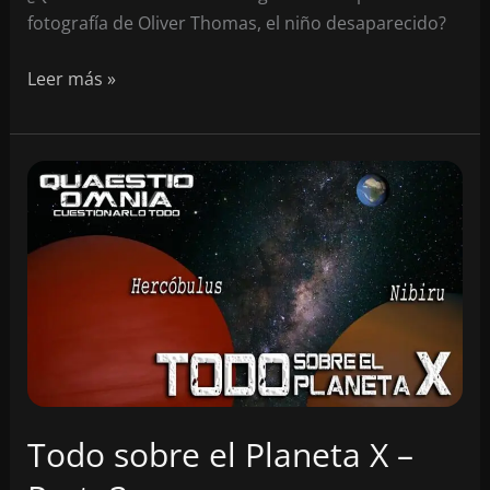
fotografía de Oliver Thomas, el niño desaparecido?
Este
Leer más »
NO
es
Oliver
Thomas,
el
niño
desaparecido
Todo sobre el Planeta X –