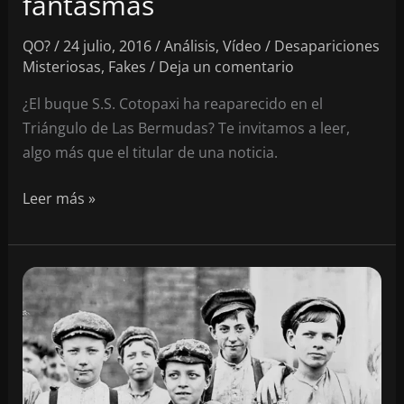
fantasmas
QO?
/
24 julio, 2016
/
Análisis
,
Vídeo
/
Desapariciones
Misteriosas
,
Fakes
/
Deja un comentario
¿El buque S.S. Cotopaxi ha reaparecido en el
Triángulo de Las Bermudas? Te invitamos a leer,
algo más que el titular de una noticia.
De
Leer más »
barcos
y
noticias
fantasmas