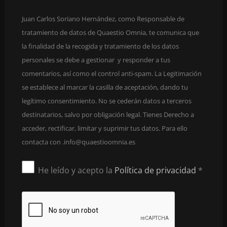
Juan Carlos Soriano Hernández, como Responsable de
tratamiento de datos de Quaestio Omnia, te comunica que
la finalidad de la recogida y tratamiento de los datos
personales se debe a gestionar y responder a tus
comentarios, así como el control anti-spam. La Legitimación
se establece al marcar la casilla de aceptación, dando tu
legítimo consentimiento. No se cederán datos a terceros
destinatarios, salvo por obligación legal. Tienes Derecho a
acceder, rectificar, limitar y suprimir tus datos. Para ello
contacta con
se.ainmooitseauq@ofni.
He leído y acepto la
Política de privacidad
*